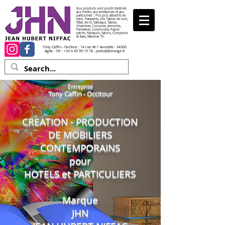
Nos produits sont plutôt destinés
aux hôtels, aux entreprises et aux
particuliers : Prix plus attractifs en
série. Paravents, Lits, Tables de nuit,
Têtes de lit, Tableaux, Tables,
Chambres, Consoles, Armoires,
Penderies, Commodes, Papier
peints, Fauteuils, Salons, Comptoirs
et Bars, Meubles TV.
Tony Caffin - Occitour : 14 rue de l' Avocette - 34300
Agde - Tél :
+33 6 45 99 15 78
-
jeahub@orange.fr
Entreprise
Tony Caffin - Occitour
CREATION - PRODUCTION
DE MOBILIERS
CONTEMPORAINS
pour
HOTELS et PARTICULIERS
Marque
JHN