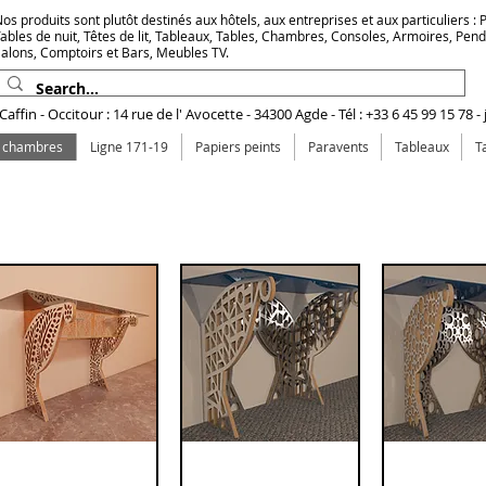
os produits sont plutôt destinés aux hôtels, aux entreprises et aux particuliers : Pr
ables de nuit, Têtes de lit, Tableaux, Tables, Chambres, Consoles, Armoires, Pen
alons, Comptoirs et Bars, Meubles TV.
affin - Occitour : 14 rue de l' Avocette - 34300 Agde - Tél : +33 6 45 99 15 78 -
e chambres
Ligne 171-19
Papiers peints
Paravents
Tableaux
T
es consoles murales
s prix des consoles murales sont indiqués ici à titre indicatif et peuvent changer suivant l'év
 prix des matières premières . Un devis vous sera proposé avant toute vente.
Console murale 2
快速瀏覽
Console droite 3
快速瀏覽
Console d
快速