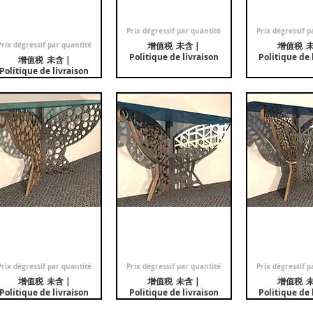
tiroirs "Jungle
pieds "Art Deco"
pieds "Ce
Palme"
促銷價格
促銷價
自
€2,100.00
自
€2,10
Prix dégressif par quantité
Prix dégressif p
促銷價格
自
€2,600.00
Prix dégressif par quantité
增值税 未含
|
增值税 
Politique de livraison
Politique de 
增值税 未含
|
Politique de livraison
Console oblique 2
快速瀏覽
Console oblique 2
快速瀏覽
Console ob
快速
pieds "Cerclum"
pieds "Art Déco"
pieds "J
促銷價格
促銷價格
促銷價
自
€2,300.00
自
€2,300.00
自
€2,30
Prix dégressif par quantité
Prix dégressif par quantité
Prix dégressif p
增值税 未含
|
增值税 未含
|
增值税 
Politique de livraison
Politique de livraison
Politique de 