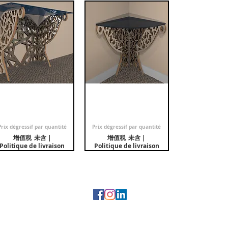
Console droite 3
快速瀏覽
Console de coin 2
快速瀏覽
pieds "Papillon"
pieds "Papillon"
促銷價格
促銷價格
自
€2,100.00
自
€749.00
Prix dégressif par quantité
Prix dégressif par quantité
增值税 未含
|
增值税 未含
|
Politique de livraison
Politique de livraison
Marque représentée :
JHN - Jean Hubert Niffac
© 2019 by Tony Caffin