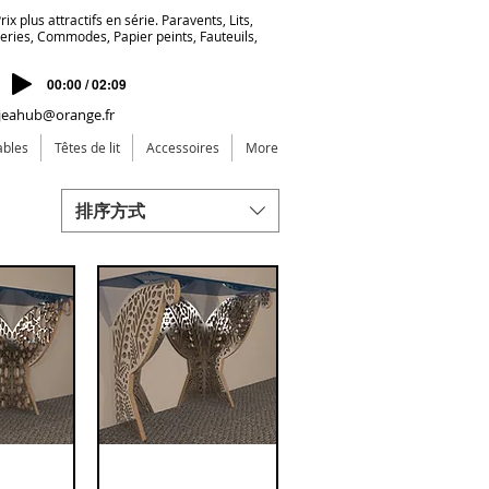
ix plus attractifs en série. Paravents, Lits,
deries, Commodes, Papier peints, Fauteuils,
00:00 / 02:09
jeahub@orange.fr
ables
Têtes de lit
Accessoires
More
排序方式
olution
roite 3
瀏覽
Console droite 3
快速瀏覽