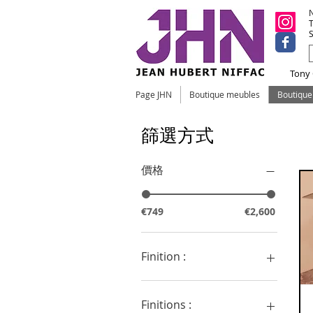
N
T
S
Tony C
Page JHN
Boutique meubles
Boutiqu
L
篩選方式
Le
du
價格
€749
€2,600
Finition :
Bois clair chrome
Bois clair laiton
Finitions :