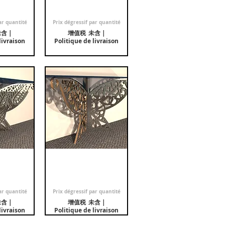
rclum"
pieds "Jungle"
格
促銷價格
0.00
自
€2,100.00
ar quantité
Prix dégressif par quantité
未含
|
增值税 未含
|
livraison
Politique de livraison
lique 2
瀏覽
Console oblique 2
快速瀏覽
ungle"
pieds "Papillon"
格
促銷價格
0.00
自
€2,300.00
ar quantité
Prix dégressif par quantité
未含
|
增值税 未含
|
livraison
Politique de livraison