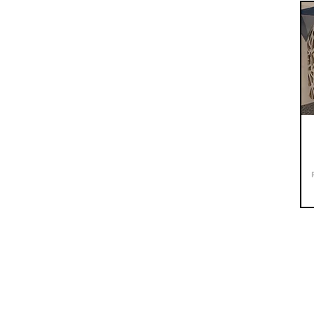
Tony Caffin Occitour
14 rue de l' Avocette
34300 Agde
FRANCE
www.jean-hubert-niffac.com