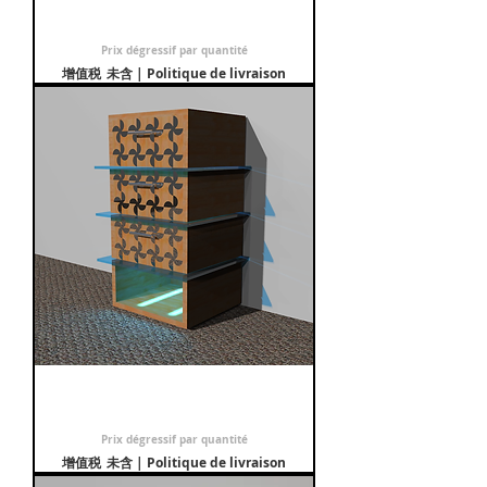
Table de nuit Cerclum
促銷價格
自
€499.00
Prix dégressif par quantité
增值税 未含
|
Politique de livraison
Table de nuit Ventilo
促銷價格
自
€499.00
Prix dégressif par quantité
增值税 未含
|
Politique de livraison