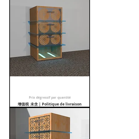
Table de nuit Rosace
促銷價格
自
€499.00
Prix dégressif par quantité
增值税 未含
|
Politique de livraison