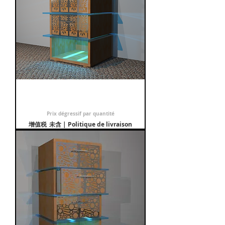
Table de nuit Arborie
促銷價格
自
€499.00
Prix dégressif par quantité
增值税 未含
|
Politique de livraison