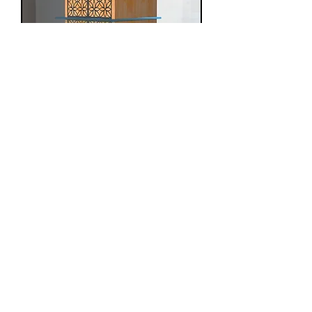
Table de nuit Lovebed
促銷價格
自
€499.00
Prix dégressif par quantité
增值税 未含
|
Politique de livraison