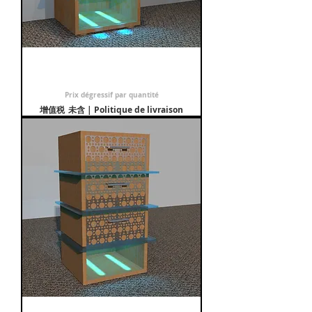
Table de nuit Bulles
促銷價格
自
€499.00
Prix dégressif par quantité
增值税 未含
|
Politique de livraison