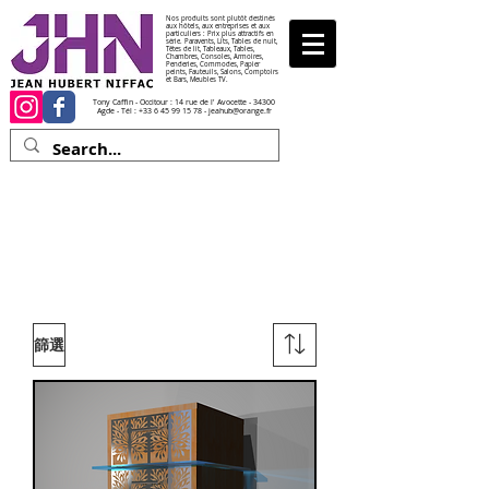
Nos produits sont plutôt destinés
aux hôtels, aux entreprises et aux
particuliers : Prix plus attractifs en
série. Paravents, Lits, Tables de nuit,
Têtes de lit, Tableaux, Tables,
Chambres, Consoles, Armoires,
Penderies, Commodes, Papier
peints, Fauteuils, Salons, Comptoirs
et Bars, Meubles TV.
Tony Caffin - Occitour : 14 rue de l' Avocette - 34300
Agde - Tél :
+33 6 45 99 15 78
-
jeahub@orange.fr
Les tables de nuit
Les prix des tables de nuit sont indiqués ici
à titre indicatif et peuvent changer suivant
l'évolution du prix des matières premières .
Un devis vous sera proposé avant toute
vente.
篩選