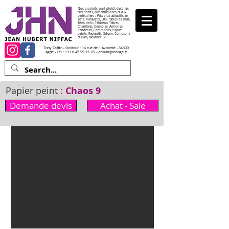
Nos produits sont plutôt destinés
aux hôtels, aux entreprises et aux
particuliers : Prix plus attractifs en
série. Paravents, Lits, Tables de nuit,
Têtes de lit, Tableaux, Tables,
Chambres, Consoles, Armoires,
Penderies, Commodes, Papier
peints, Fauteuils, Salons, Comptoirs
et Bars, Meubles TV.
Tony Caffin - Occitour : 14 rue de l' Avocette - 34300
Agde - Tél :
+33 6 45 99 15 78
-
jeahub@orange.fr
Papier peint
:
Chaos 9
Demande devis
Achat - Sale