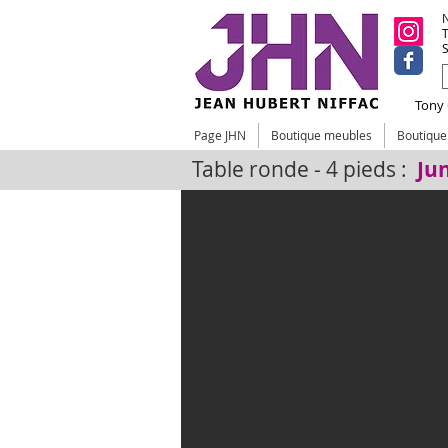
N
T
S
Tony C
Page JHN
Boutique meubles
Boutiqu
Table ronde - 4 pieds :
Ju