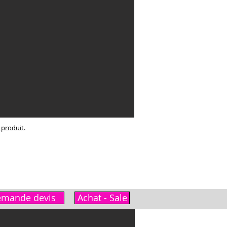
e produit.
mande devis
Achat - Sale