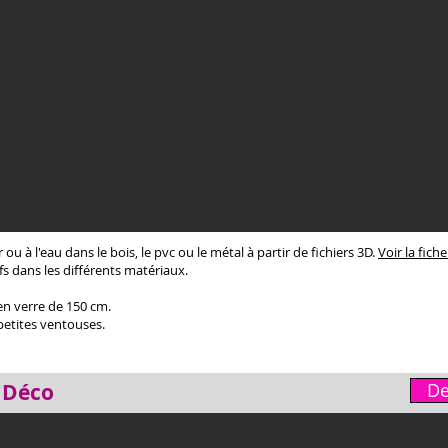
ou à l'eau dans le bois, le pvc ou le métal à partir de fichiers 3D.
Voir la fich
fs dans les différents matériaux.
en verre de 150 cm.
petites ventouses.
 Déco
De