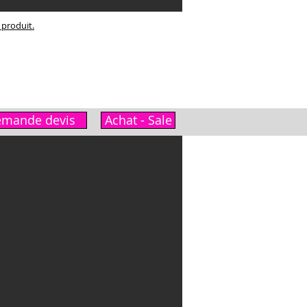
e produit.
mande devis
Achat - Sale