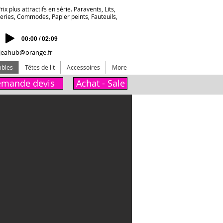
ix plus attractifs en série. Paravents, Lits,
deries, Commodes, Papier peints, Fauteuils,
00:00 / 02:09
jeahub@orange.fr
ables
Têtes de lit
Accessoires
More
mande devis
Achat - Sale