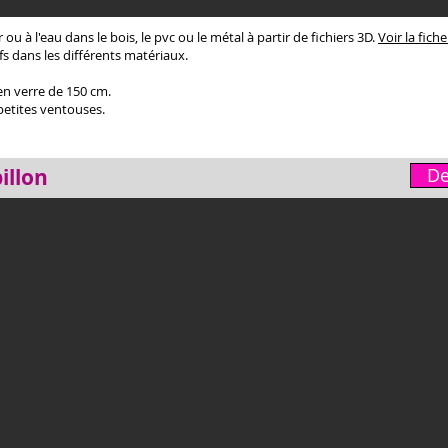
ou à l'eau dans le bois, le pvc ou le métal à partir de fichiers 3D.
Voir la fich
fs dans les différents matériaux.
en verre de 150 cm.
petites ventouses.
illon
De