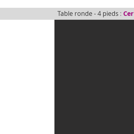
Table ronde - 4 pieds
:
Ce