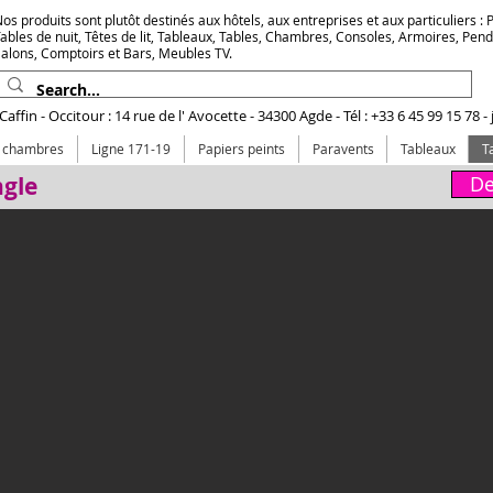
os produits sont plutôt destinés aux hôtels, aux entreprises et aux particuliers : Pr
ables de nuit, Têtes de lit, Tableaux, Tables, Chambres, Consoles, Armoires, Pen
alons, Comptoirs et Bars, Meubles TV.
affin - Occitour : 14 rue de l' Avocette - 34300 Agde - Tél : +33 6 45 99 15 78 -
e chambres
Ligne 171-19
Papiers peints
Paravents
Tableaux
T
ngle
De