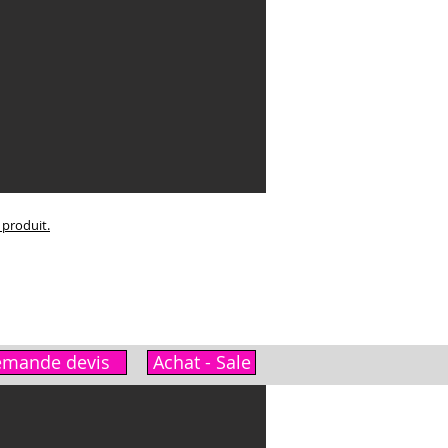
e produit.
mande devis
Achat - Sale