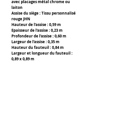
avec placages métal chrome ou
laiton
Assise du siège : Tissu personnalisé
rouge JHN
Hauteur de l'assise : 0,59 m
Epaisseur de l'assise : 0,23 m
Profondeur de l'assise : 0,60 m
Largeur de l'assise : 0,35 m
Hauteur du fauteuil : 0,84 m
Largeur et longueur du fauteuil :
0,89 x 0,89 m
Details
Composants :
- Bois naturel ou noir
- Incrustations éléments métal
chrome ou laiton dans le bois
Tony Caffin Occitour
Découpe laser pour les perforations
14 rue de l' Avocette
du métal,
34300 Agde
Découpe CNC pour le bois.
FRANCE