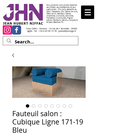
Nos produits sont plutôt destinés
aux hôtels, aux entreprises et aux
particuliers : Prix plus attractifs en
série. Paravents, Lits, Tables de nuit,
Têtes de lit, Tableaux, Tables,
Chambres, Consoles, Armoires,
Penderies, Commodes, Papier
peints, Fauteuils, Salons, Comptoirs
et Bars, Meubles TV.
Tony Caffin - Occitour : 14 rue de l' Avocette - 34300
Agde - Tél :
+33 6 45 99 15 78
-
jeahub@orange.fr
Fauteuil salon :
Cubique Ligne 171-19
Bleu