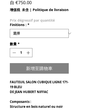
促銷價格
自
€750.00
增值税 未含
|
Politique de livraison
Prix dégressif par quantité
Finitions :
*
數量
*
新增至購物車
FAUTEUIL SALON CUBIQUE LIGNE 171-
19 BLEU
DE JEAN HUBERT NIFFAC
Composants :
Structure en bois naturel ou noir